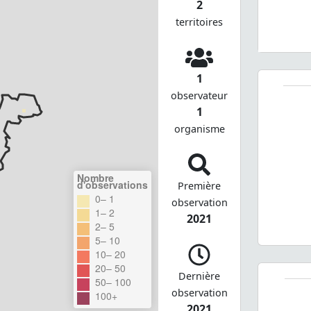
2
territoires
1
observateur
1
organisme
Nombre
d'observations
Première
0– 1
observation
1– 2
2021
2– 5
5– 10
10– 20
20– 50
Dernière
50– 100
observation
100+
2021