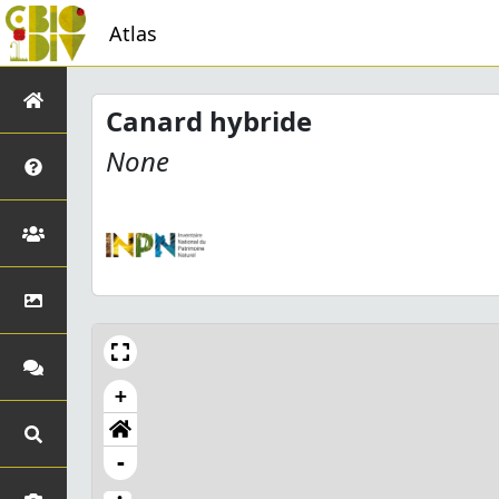
Atlas
Canard hybride
None
+
-