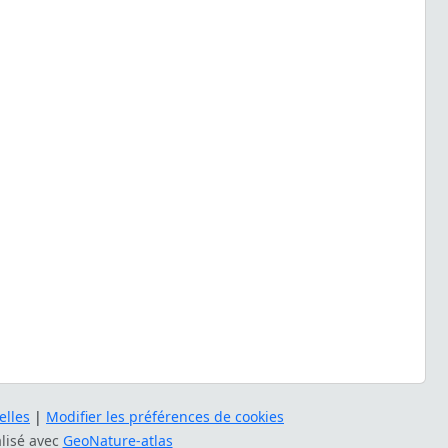
lles
|
Modifier les préférences de cookies
alisé avec
GeoNature-atlas