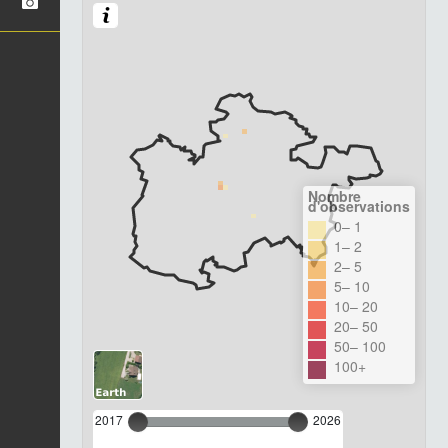
Nombre
d'observations
0– 1
1– 2
2– 5
5– 10
10– 20
20– 50
50– 100
100+
2017
2026