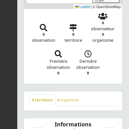
10 km
Leaflet
|
© OpenStreetMap
0
observateur
0
0
0
observation
territoire
organisme
Première
Dernière
observation
observation
0
0
0
territoire
0
organisme
Informations