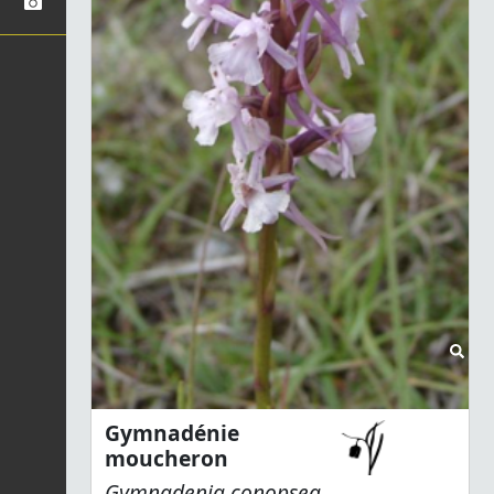
Gymnadénie
moucheron
Gymnadenia conopsea