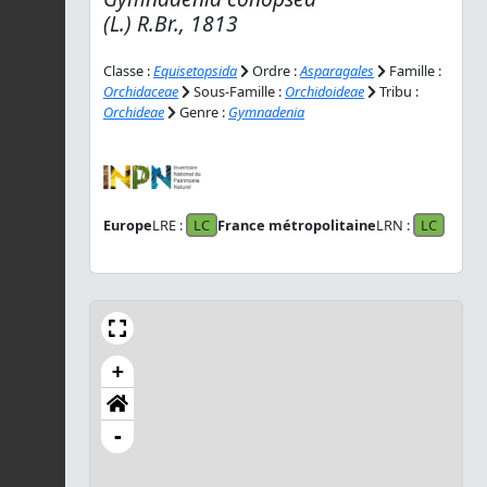
(L.) R.Br., 1813
Classe :
Equisetopsida
Ordre :
Asparagales
Famille :
Orchidaceae
Sous-Famille :
Orchidoideae
Tribu :
Orchideae
Genre :
Gymnadenia
Europe
LRE :
LC
France métropolitaine
LRN :
LC
+
-