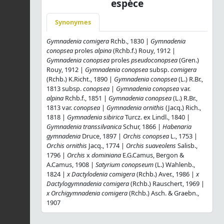
espèce
Synonymes
Gymnadenia comigera
Rchb., 1830 |
Gymnadenia
conopsea
proles
alpina
(Rchb.f.) Rouy, 1912 |
Gymnadenia conopsea
proles
pseudoconopsea
(Gren.)
Rouy, 1912 |
Gymnadenia conopsea
subsp.
comigera
(Rchb.) K.Richt., 1890 |
Gymnadenia conopsea
(L.) R.Br.,
1813 subsp.
conopsea
|
Gymnadenia conopsea
var.
alpina
Rchb.f., 1851 |
Gymnadenia conopsea
(L.) R.Br.,
1813 var.
conopsea
|
Gymnadenia ornithis
(Jacq.) Rich.,
1818 |
Gymnadenia sibirica
Turcz. ex Lindl., 1840 |
Gymnadenia transsilvanica
Schur, 1866 |
Habenaria
gymnadenia
Druce, 1897 |
Orchis conopsea
L., 1753 |
Orchis ornithis
Jacq., 1774 |
Orchis suaveolens
Salisb.,
1796 |
Orchis
x
dominiana
E.G.Camus, Bergon &
A.Camus, 1908 |
Satyrium conopseum
(L.) Wahlenb.,
1824 |
x Dactylodenia comigera
(Rchb.) Aver., 1986 |
x
Dactylogymnadenia comigera
(Rchb.) Rauschert, 1969 |
x Orchigymnadenia comigera
(Rchb.) Asch. & Graebn.,
1907