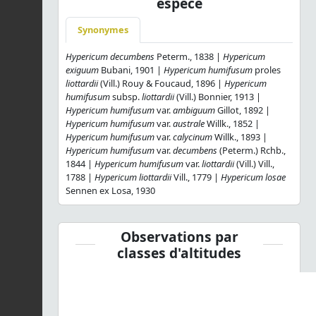
espèce
Synonymes
Hypericum decumbens
Peterm., 1838 |
Hypericum
exiguum
Bubani, 1901 |
Hypericum humifusum
proles
liottardii
(Vill.) Rouy & Foucaud, 1896 |
Hypericum
humifusum
subsp.
liottardii
(Vill.) Bonnier, 1913 |
Hypericum humifusum
var.
ambiguum
Gillot, 1892 |
Hypericum humifusum
var.
australe
Willk., 1852 |
Hypericum humifusum
var.
calycinum
Willk., 1893 |
Hypericum humifusum
var.
decumbens
(Peterm.) Rchb.,
1844 |
Hypericum humifusum
var.
liottardii
(Vill.) Vill.,
1788 |
Hypericum liottardii
Vill., 1779 |
Hypericum losae
Sennen ex Losa, 1930
Observations par
classes d'altitudes