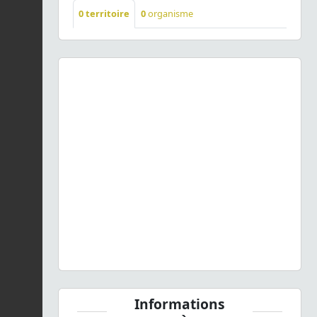
0
territoire
0
organisme
Previous
Next
Hypericum humifusum
L., 1753 © C. Fournier - CC BY-
NC-SA
Informations