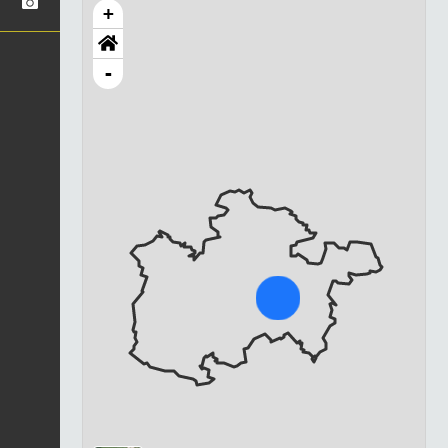
+
-
Chargement...