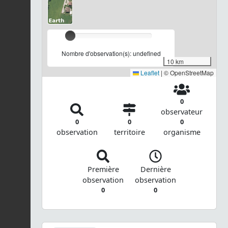
Nombre d'observation(s): undefined
10 km
Leaflet
|
© OpenStreetMap
0
observateur
0
0
0
observation
territoire
organisme
Première
Dernière
observation
observation
0
0