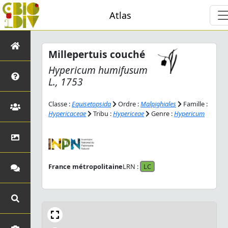
Atlas
Millepertuis couché
Hypericum humifusum
L., 1753
Classe :
Equisetopsida
Ordre :
Malpighiales
Famille :
Hypericaceae
Tribu :
Hypericeae
Genre :
Hypericum
France métropolitaine
LRN :
LC