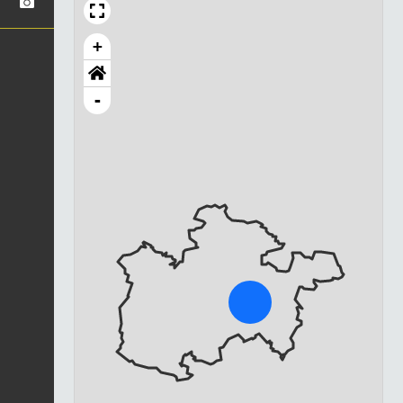
+
-
Chargement...