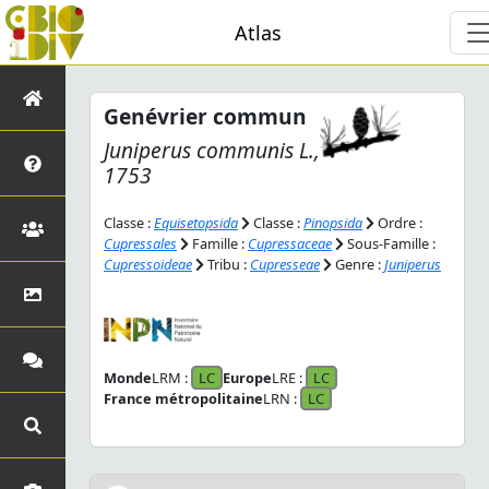
Atlas
Genévrier commun
Juniperus communis
L.,
1753
Classe :
Equisetopsida
Classe :
Pinopsida
Ordre :
Cupressales
Famille :
Cupressaceae
Sous-Famille :
Cupressoideae
Tribu :
Cupresseae
Genre :
Juniperus
Monde
LRM :
LC
Europe
LRE :
LC
France métropolitaine
LRN :
LC