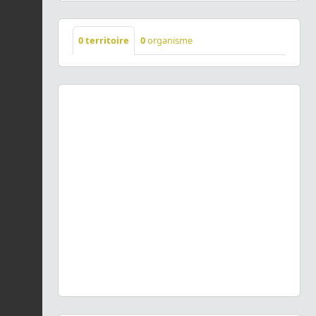
0
territoire
0
organisme
Previous
Next
Juniperus communis
L., 1753 © O. Roquinarc'h - CC BY-
NC-SA