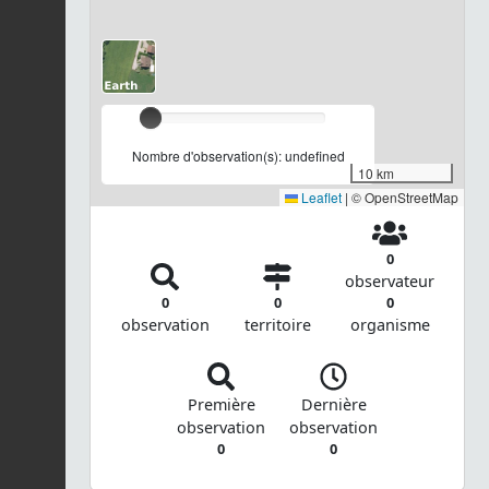
Nombre d'observation(s): undefined
10 km
Leaflet
|
© OpenStreetMap
0
observateur
0
0
0
observation
territoire
organisme
Première
Dernière
observation
observation
0
0