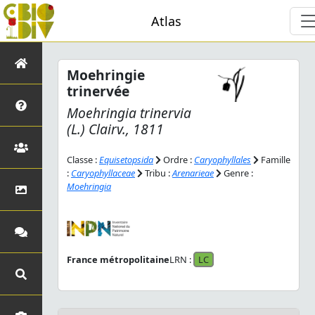
Atlas
Moehringie
trinervée
Moehringia trinervia
(L.) Clairv., 1811
Classe :
Equisetopsida
Ordre :
Caryophyllales
Famille
:
Caryophyllaceae
Tribu :
Arenarieae
Genre :
Moehringia
France métropolitaine
LRN :
LC