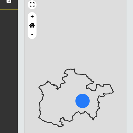
+
-
Chargement...