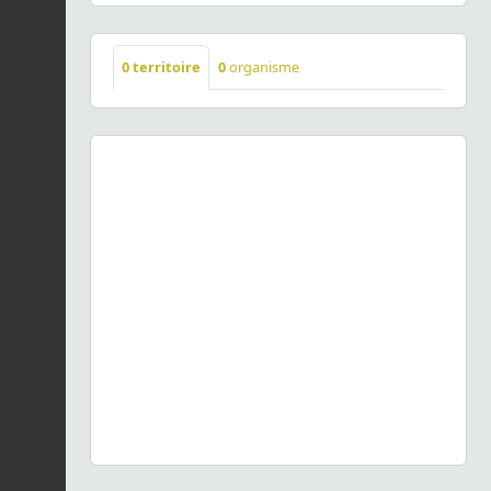
0
territoire
0
organisme
Previous
Next
Moehringia trinervia
(L.) Clairv., 1811 © - CC BY-NC-SA