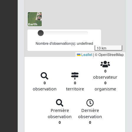
Nombre d'observation(s): undefined
10 km
Leaflet
|
© OpenStreetMap
0
observateur
0
0
0
observation
territoire
organisme
Première
Dernière
observation
observation
0
0