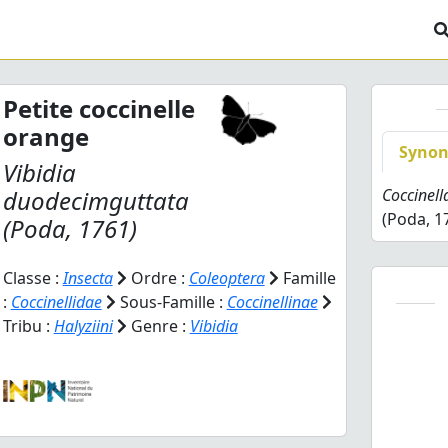
Petite coccinelle
orange
Syno
Vibidia
duodecimguttata
Coccinel
(Poda, 1
(Poda, 1761)
Classe :
Insecta
Ordre :
Coleoptera
Famille
:
Coccinellidae
Sous-Famille :
Coccinellinae
Tribu :
Halyziini
Genre :
Vibidia