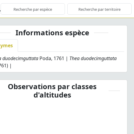
Informations espèce
nymes
la duodecimguttata
Poda, 1761 |
Thea duodecimguttata
761) |
Observations par classes
d'altitudes