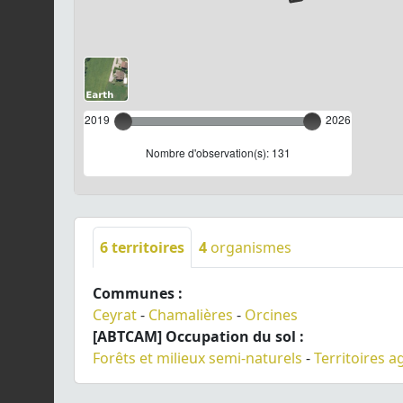
2019
2026
Nombre d'observation(s): 131
6
territoires
4
organismes
Communes :
Ceyrat
-
Chamalières
-
Orcines
[ABTCAM] Occupation du sol :
Forêts et milieux semi-naturels
-
Territoires a