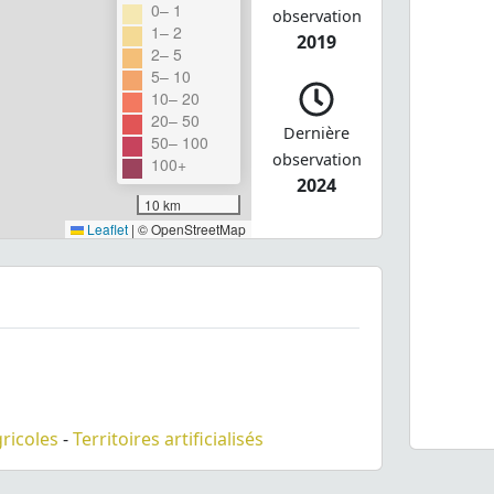
0– 1
observation
1– 2
2019
2– 5
5– 10
10– 20
20– 50
Dernière
50– 100
observation
100+
2024
10 km
Leaflet
|
© OpenStreetMap
gricoles
-
Territoires artificialisés