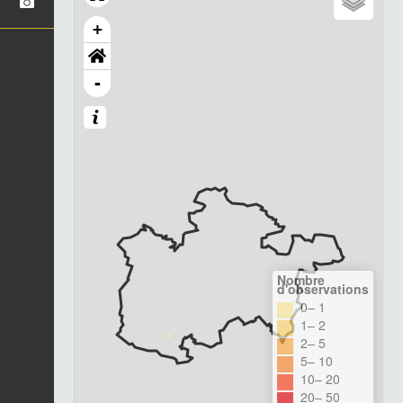
+
-
Nombre
d'observations
0– 1
1– 2
2– 5
5– 10
10– 20
20– 50