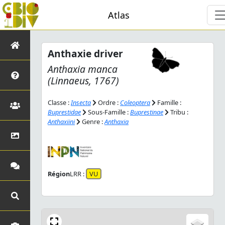
Atlas
Anthaxie driver
Anthaxia manca
(Linnaeus, 1767)
Classe :
Insecta
Ordre :
Coleoptera
Famille :
Buprestidae
Sous-Famille :
Buprestinae
Tribu :
Anthaxiini
Genre :
Anthaxia
Région
LRR :
VU