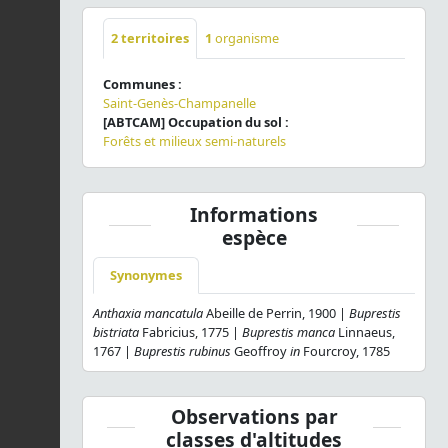
2
territoires
1
organisme
Communes :
Saint-Genès-Champanelle
[ABTCAM] Occupation du sol :
Forêts et milieux semi-naturels
Informations
espèce
Synonymes
Anthaxia mancatula
Abeille de Perrin, 1900 |
Buprestis
bistriata
Fabricius, 1775 |
Buprestis manca
Linnaeus,
1767 |
Buprestis rubinus
Geoffroy
in
Fourcroy, 1785
Observations par
classes d'altitudes