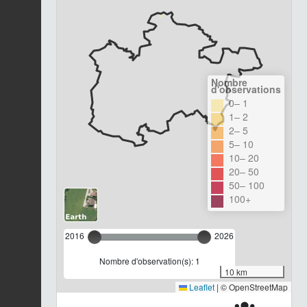
Nombre
d'observations
0– 1
1– 2
2– 5
5– 10
10– 20
20– 50
50– 100
100+
2016
2026
Nombre d'observation(s): 1
10 km
Leaflet
|
© OpenStreetMap