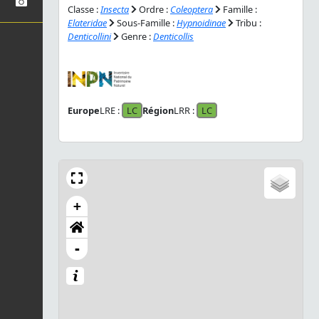
Classe :
Insecta
Ordre :
Coleoptera
Famille :
Elateridae
Sous-Famille :
Hypnoidinae
Tribu :
Denticollini
Genre :
Denticollis
Europe
LRE :
LC
Région
LRR :
LC
+
-