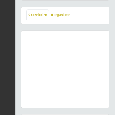
0
territoire
0
organisme
Previous
Next
Prunus avium
(L.) L., 1755 © - CC BY-NC-SA