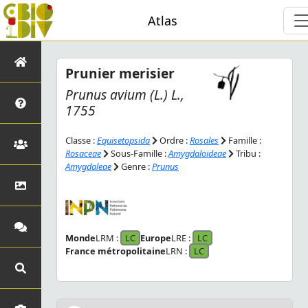
Atlas
Prunier merisier
Prunus avium
(L.) L.,
1755
Classe :
Equisetopsida
Ordre :
Rosales
Famille :
Rosaceae
Sous-Famille :
Amygdaloideae
Tribu :
Amygdaleae
Genre :
Prunus
Monde
LRM :
LC
Europe
LRE :
LC
France métropolitaine
LRN :
LC