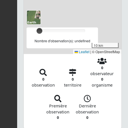
Nombre d'observation(s): undefined
10 km
Leaflet
|
© OpenStreetMap
0
observateur
0
0
0
observation
territoire
organisme
Première
Dernière
observation
observation
0
0