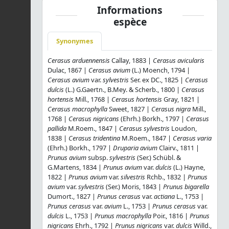
Informations
espèce
Synonymes
Cerasus arduennensis
Callay, 1883 |
Cerasus avicularis
Dulac, 1867 |
Cerasus avium
(L.) Moench, 1794 |
Cerasus avium
var.
sylvestris
Ser. ex DC., 1825 |
Cerasus
dulcis
(L.) G.Gaertn., B.Mey. & Scherb., 1800 |
Cerasus
hortensis
Mill., 1768 |
Cerasus hortensis
Gray, 1821 |
Cerasus macrophylla
Sweet, 1827 |
Cerasus nigra
Mill.,
1768 |
Cerasus nigricans
(Ehrh.) Borkh., 1797 |
Cerasus
pallida
M.Roem., 1847 |
Cerasus sylvestris
Loudon,
1838 |
Cerasus tridentina
M.Roem., 1847 |
Cerasus varia
(Ehrh.) Borkh., 1797 |
Druparia avium
Clairv., 1811 |
Prunus avium
subsp.
sylvestris
(Ser.) Schübl. &
G.Martens, 1834 |
Prunus avium
var.
dulcis
(L.) Hayne,
1822 |
Prunus avium
var.
silvestris
Rchb., 1832 |
Prunus
avium
var.
sylvestris
(Ser.) Moris, 1843 |
Prunus bigarella
Dumort., 1827 |
Prunus cerasus
var.
actiana
L., 1753 |
Prunus cerasus
var.
avium
L., 1753 |
Prunus cerasus
var.
dulcis
L., 1753 |
Prunus macrophylla
Poir., 1816 |
Prunus
nigricans
Ehrh., 1792 |
Prunus nigricans
var.
dulcis
Willd.,