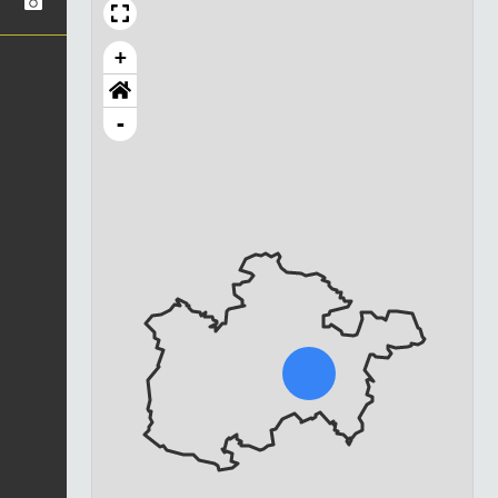
+
-
Chargement...