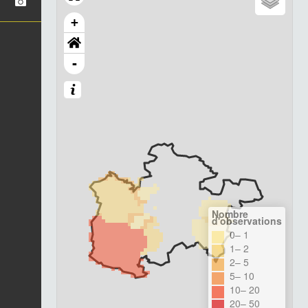
+
-
Nombre
d'observations
0– 1
1– 2
2– 5
5– 10
10– 20
20– 50