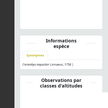
Rhagium inquisitor
(Linnaeus, 1758) © B. Calmont - CC
BY-NC-SA
Informations
espèce
Synonymes
Cerambyx inquisitor
Linnaeus, 1758 |
Observations par
classes d'altitudes