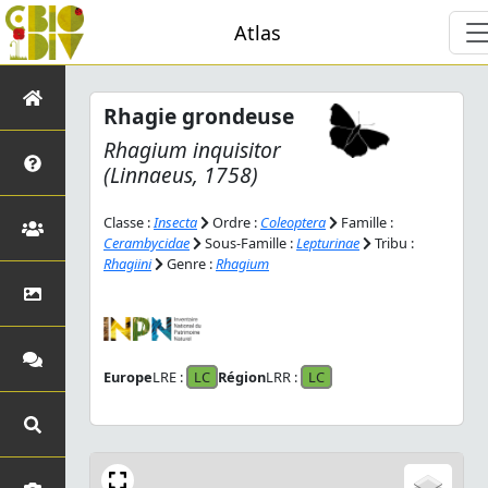
Atlas
Rhagie grondeuse
Rhagium inquisitor
(Linnaeus, 1758)
Classe :
Insecta
Ordre :
Coleoptera
Famille :
Cerambycidae
Sous-Famille :
Lepturinae
Tribu :
Rhagiini
Genre :
Rhagium
Europe
LRE :
LC
Région
LRR :
LC