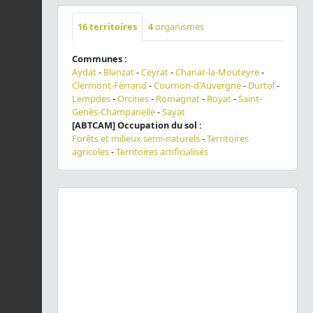
16
territoires
4
organismes
Communes :
Aydat
-
Blanzat
-
Ceyrat
-
Chanat-la-Mouteyre
-
Clermont-Ferrand
-
Cournon-d'Auvergne
-
Durtol
-
Lempdes
-
Orcines
-
Romagnat
-
Royat
-
Saint-
Genès-Champanelle
-
Sayat
[ABTCAM] Occupation du sol :
Forêts et milieux semi-naturels
-
Territoires
agricoles
-
Territoires artificialisés
Previous
Next