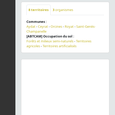
8
territoires
3
organismes
Communes :
Aydat
-
Ceyrat
-
Orcines
-
Royat
-
Saint-Genès-
Champanelle
[ABTCAM] Occupation du sol :
Forêts et milieux semi-naturels
-
Territoires
agricoles
-
Territoires artificialisés
Previous
Next