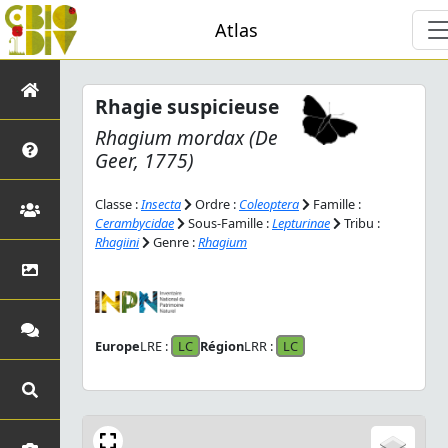
Atlas
Rhagie suspicieuse
Rhagium mordax
(De
Geer, 1775)
Classe :
Insecta
Ordre :
Coleoptera
Famille :
Cerambycidae
Sous-Famille :
Lepturinae
Tribu :
Rhagiini
Genre :
Rhagium
Europe
LRE :
LC
Région
LRR :
LC