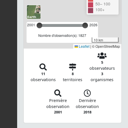
50– 100
100+
2001
2026
Nombre d'observation(s): 1827
10 km
Leaflet
|
© OpenStreetMap
5
observateurs
11
8
3
observations
territoires
organismes
Première
Dernière
observation
observation
2001
2018