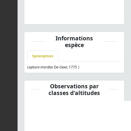
Rhagium mordax
(De Geer, 1775) © B. Calmont - CC BY-
NC-SA
Informations
espèce
Synonymes
Leptura mordax
De Geer, 1775 |
Observations par
classes d'altitudes