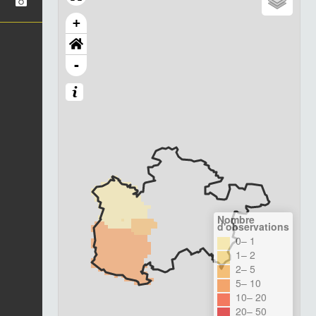
+
-
Nombre
d'observations
0– 1
1– 2
2– 5
5– 10
10– 20
20– 50