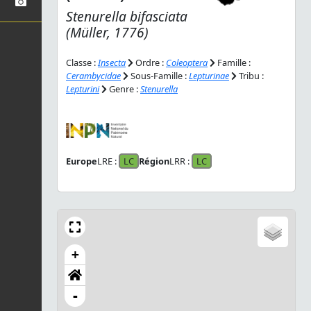
Stenurella bifasciata
(Müller, 1776)
Classe :
Insecta
Ordre :
Coleoptera
Famille :
Cerambycidae
Sous-Famille :
Lepturinae
Tribu :
Lepturini
Genre :
Stenurella
Europe
LRE :
LC
Région
LRR :
LC
+
-