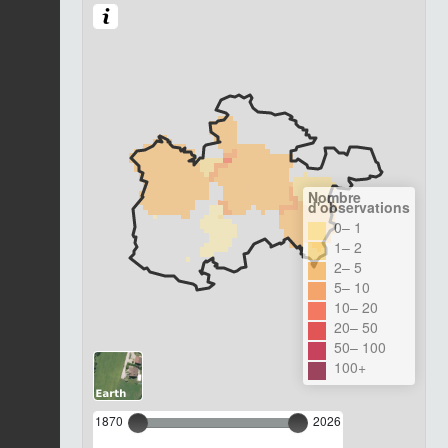
Nombre
d'observations
0– 1
1– 2
2– 5
5– 10
10– 20
20– 50
50– 100
100+
1870
2026