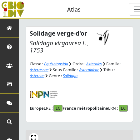
Atlas
Solidage verge-d'or
Solidago virgaurea
L.,
1753
Classe :
Equisetopsida
Ordre :
Asterales
Famille :
Asteraceae
Sous-Famille :
Asteroideae
Tribu :
Astereae
Genre :
Solidago
Europe
LRE :
LC
France métropolitaine
LRN :
LC