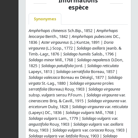
Informations
espèce
Synonymes
Amphirhapis chinensis
Sch.Bip., 1852 |
Amphirhapis
leiocarpa
Benth., 1842 |
Amphirhapis pubescens
DC.,
1836 |
Aster virgaureus
(L.) Kuntze, 1891 |
Doria
virgaurea
(L.) Scop., 1772 |
Solidago axillaris
Jeanb. &
Timb.-Lagr., 1876 |
Solidago humilis
Salisb., 1796 |
Solidago minor
Mill., 1768 |
Solidago nepalensis
D.Don,
1825 |
Solidago patulifolia
Jord. |
Solidago reticulata
Lapeyr., 1813 |
Solidago serratifolia
Boreau, 1857 |
Solidago valesiaca
Boreau ex Déségl., 1877 |
Solidago
virgata
St.-Lag., 1880 |
Solidago virgaurea
proles
serratifolia
(Boreau) Rouy, 1903 |
Solidago virgaurea
subsp.
vulgaris
sensu P.Fourn. |
Solidago virgaurea
var.
cinerascens
Briq. & Cavill., 1915 |
Solidago virgaurea
var.
ericetorum
Duby, 1828 |
Solidago virgaurea
var.
reticulata
(Lapeyr.) DC., 1836 |
Solidago vulgaris
Mill., 1768 |
Solidago vulgaris
Lam., 1779 |
Solidago vulgaris
var.
angustifolia
Rouy, 1903 |
Solidago vulgaris
var.
axillaris
Rouy, 1903 |
Solidago vulgaris
var.
coriacea
Rouy, 1903 |
Solidago vulgaris
var.
latifolia
Rouy, 1903 |
Solidago