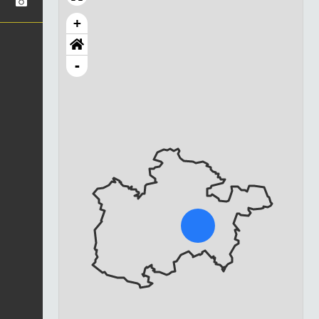
+
-
Chargement...