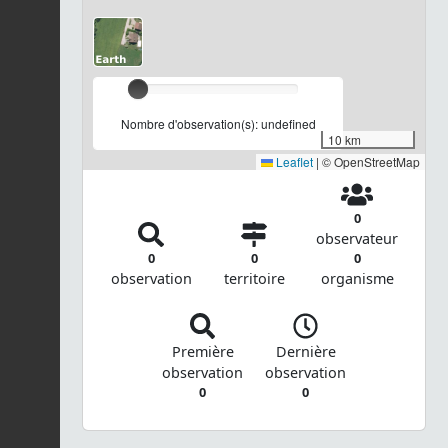
Nombre d'observation(s): undefined
10 km
Leaflet
|
© OpenStreetMap
0
observateur
0
0
0
observation
territoire
organisme
Première
Dernière
observation
observation
0
0