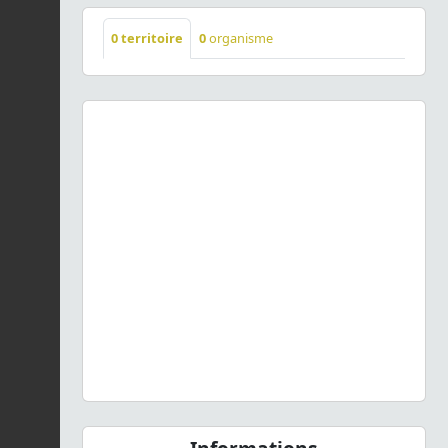
0
territoire
0
organisme
Previous
Next
Solidago virgaurea
L., 1753 © S. Filoche - CC BY-NC-SA