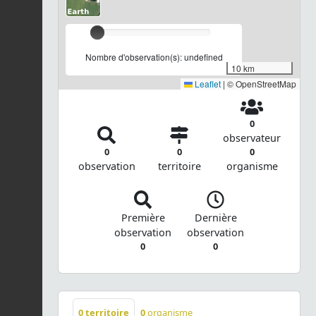
Nombre d'observation(s): undefined
10 km
Leaflet
|
© OpenStreetMap
0
observateur
0
0
0
observation
territoire
organisme
Première
Dernière
observation
observation
0
0
0
territoire
0
organisme