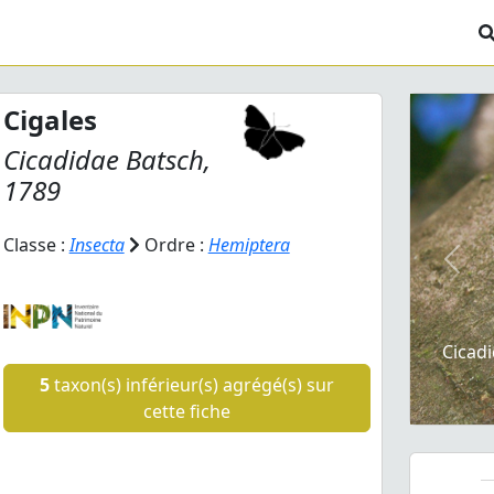
Cigales
Cicadidae Batsch,
1789
Classe :
Insecta
Ordre :
Hemiptera
Prev
Cicadi
5
taxon(s) inférieur(s) agrégé(s) sur
cette fiche