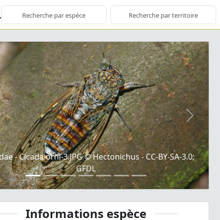
ious
Next
dae - Cicada orni-3.JPG © Hectonichus - CC-BY-SA-3.0;
GFDL
Informations espèce