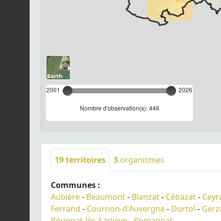
2001
2026
Nombre d'observation(s): 446
19
territoires
3
organismes
Communes :
Aubière
-
Beaumont
-
Blanzat
-
Cébazat
-
Ceyr
Ferrand
-
Cournon-d'Auvergne
-
Durtol
-
Gerz
Pérignat-lès-Sarliève
-
Romagnat