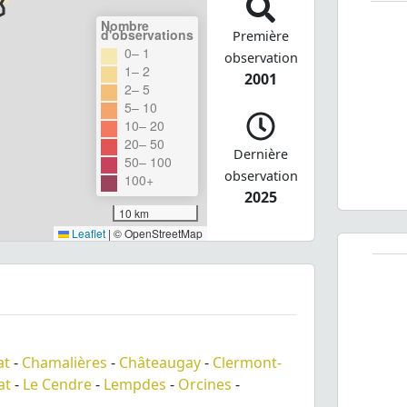
Nombre
d'observations
Première
0– 1
observation
1– 2
2001
2– 5
5– 10
10– 20
20– 50
Dernière
50– 100
observation
100+
2025
10 km
Leaflet
|
© OpenStreetMap
at
-
Chamalières
-
Châteaugay
-
Clermont-
at
-
Le Cendre
-
Lempdes
-
Orcines
-