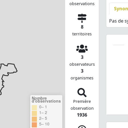
observations
Syno
Pas de 
8
territoires
3
observateurs
3
organismes
Nombre
d'observations
Première
0– 1
observation
1– 2
1936
2– 5
5– 10