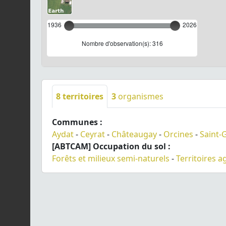
1936
2026
Nombre d'observation(s): 316
8
territoires
3
organismes
Communes :
Aydat
-
Ceyrat
-
Châteaugay
-
Orcines
-
Saint-
[ABTCAM] Occupation du sol :
Forêts et milieux semi-naturels
-
Territoires a