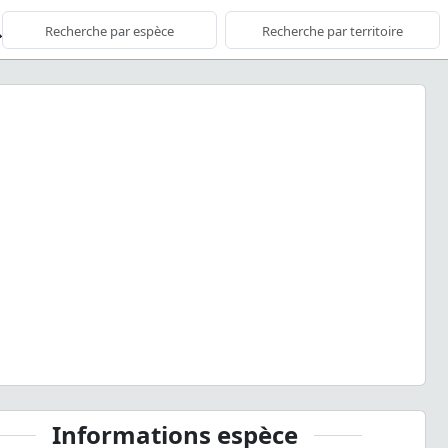
ious
Next
s melanurus
Mulsant & Guillebeau, 1855 © B. Calmont -
CC BY-NC-SA
Informations espèce