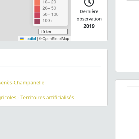
10– 20
20– 50
Dernière
50– 100
observation
100+
2019
10 km
Leaflet
|
© OpenStreetMap
Genès-Champanelle
gricoles
-
Territoires artificialisés