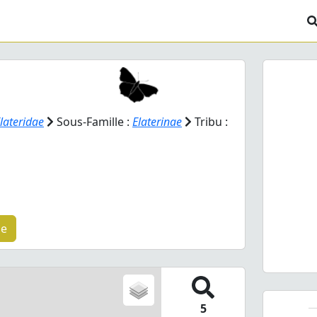
lateridae
Sous-Famille :
Elaterinae
Tribu :
Prev
Ampedu
he
5