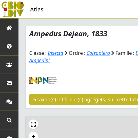
Atlas
Ampedus
Dejean, 1833
Classe :
Insecta
Ordre :
Coleoptera
Famille :
E
Ampedini
5
taxon(s) inférieur(s) agrégé(s) sur cette fic
+