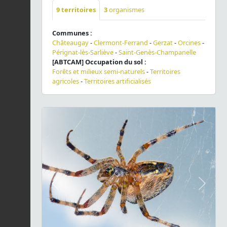
9
territoires
3
organismes
Communes :
Châteaugay
-
Clermont-Ferrand
-
Gerzat
-
Orcines
-
Pérignat-lès-Sarliève
-
Saint-Genès-Champanelle
[ABTCAM] Occupation du sol :
Forêts et milieux semi-naturels
-
Territoires
agricoles
-
Territoires artificialisés
Previous
Next