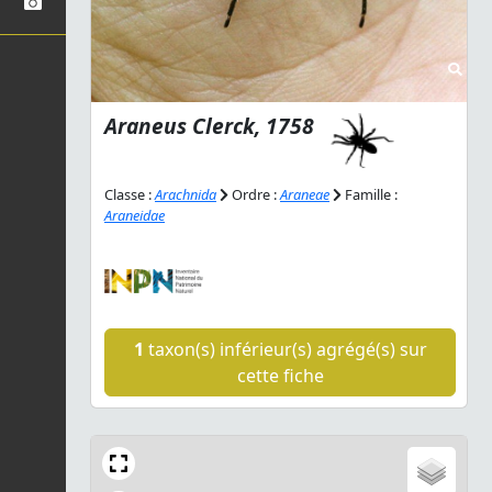
Araneus
Clerck, 1758
Classe :
Arachnida
Ordre :
Araneae
Famille :
Araneidae
1
taxon(s) inférieur(s) agrégé(s) sur
cette fiche