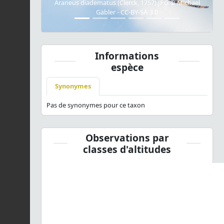
Araneus diadematus (Clerck, 1757).JPG © Michael
Gäbler - CC-BY-SA-3.0
Informations
espèce
Synonymes
Pas de synonymes pour ce taxon
Observations par
classes d'altitudes