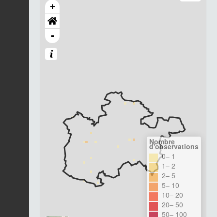
+
-
Nombre
d'observations
0– 1
1– 2
2– 5
5– 10
10– 20
20– 50
50– 100