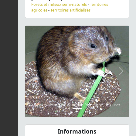
Forêts et milieux semi-naturels
-
Territoires
agricoles
-
Territoires artificialisés
Previous
Next
Water.vole.arp.jpg © Adrian Pingstone - PD-user
Informations