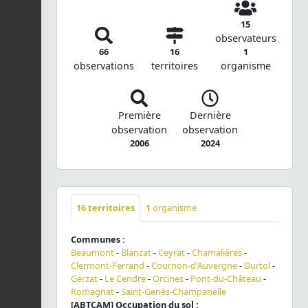
15
observateurs
66
16
1
observations
territoires
organisme
Première
Dernière
observation
observation
2006
2024
16
territoires
1
organisme
Communes :
Beaumont
-
Blanzat
-
Ceyrat
-
Chamalières
-
Clermont-Ferrand
-
Cournon-d'Auvergne
-
Durtol
-
Gerzat
-
Le Cendre
-
Orcines
-
Pont-du-Château
-
Romagnat
-
Saint-Genès-Champanelle
[ABTCAM] Occupation du sol :