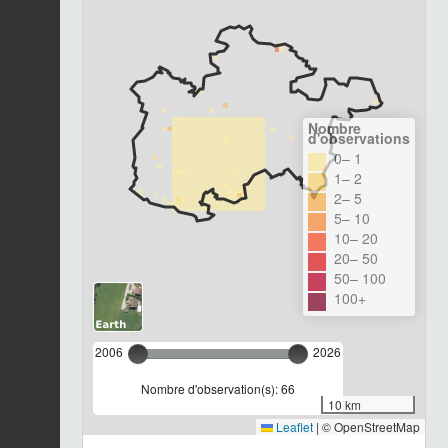
Nombre
d'observations
0– 1
1– 2
2– 5
5– 10
10– 20
20– 50
50– 100
100+
2006
2026
Nombre d'observation(s): 66
10 km
Leaflet
|
© OpenStreetMap