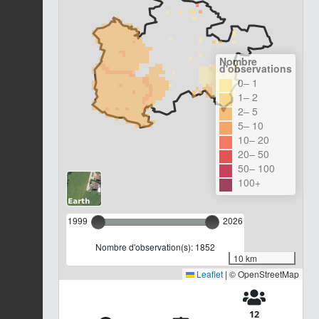
Nombre
d'observations
0– 1
1– 2
2– 5
5– 10
10– 20
20– 50
50– 100
100+
1999
2026
Nombre d'observation(s): 1852
10 km
Leaflet
|
© OpenStreetMap
12