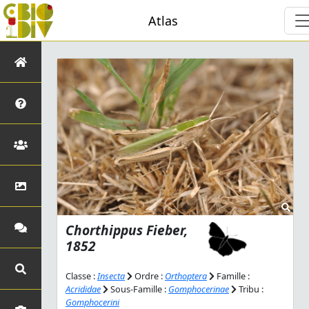
Atlas
Chorthippus
Fieber,
1852
Classe :
Insecta
Ordre :
Orthoptera
Famille :
Acrididae
Sous-Famille :
Gomphocerinae
Tribu :
Gomphocerini