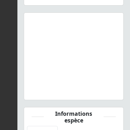
Previous
Next
Chorthippus jucundus
(Fischer, 1853) © S. Wroza - CC BY-
NC-SA
Informations
espèce