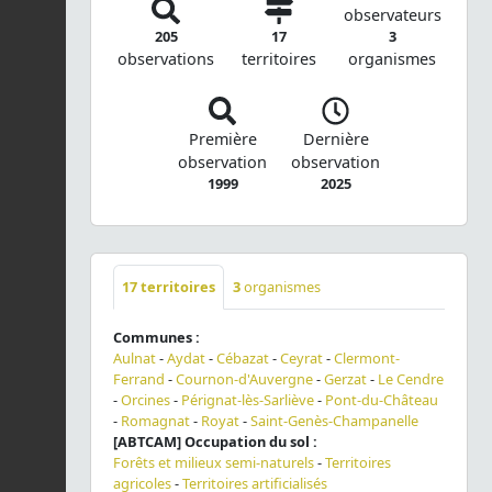
observateurs
205
17
3
observations
territoires
organismes
Première
Dernière
observation
observation
1999
2025
17
territoires
3
organismes
Communes :
Aulnat
-
Aydat
-
Cébazat
-
Ceyrat
-
Clermont-
Ferrand
-
Cournon-d'Auvergne
-
Gerzat
-
Le Cendre
-
Orcines
-
Pérignat-lès-Sarliève
-
Pont-du-Château
-
Romagnat
-
Royat
-
Saint-Genès-Champanelle
[ABTCAM] Occupation du sol :
Forêts et milieux semi-naturels
-
Territoires
agricoles
-
Territoires artificialisés