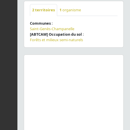
2
territoires
1
organisme
Communes :
Saint-Genès-Champanelle
[ABTCAM] Occupation du sol :
Forêts et milieux semi-naturels
Previous
Next
Chrysobothris affinis
(Fabricius, 1794) © J. Touroult - CC