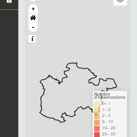
+
-
Nombre
d'observations
0– 1
1– 2
2– 5
5– 10
10– 20
20– 50