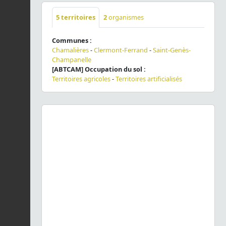
5
territoires
2
organismes
Communes :
Chamalières
-
Clermont-Ferrand
-
Saint-Genès-
Champanelle
[ABTCAM] Occupation du sol :
Territoires agricoles
-
Territoires artificialisés
Previous
Next