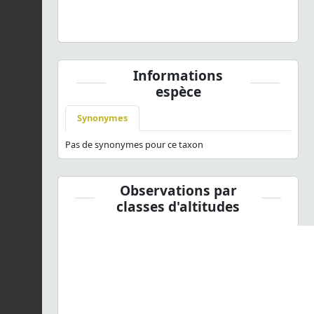
Distoleon tetragrammicus
(Fabricius, 1798) © J. Touroult
- CC BY-NC-SA
Informations
espèce
Synonymes
Pas de synonymes pour ce taxon
Observations par
classes d'altitudes