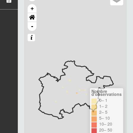
+
-
Nombre
d'observations
0– 1
1– 2
2– 5
5– 10
10– 20
20– 50