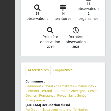
14
observateurs
54
14
2
observations
territoires
organismes
Première
Dernière
observation
observation
2011
2025
14
territoires
2
organismes
Communes :
Beaumont
-
Ceyrat
-
Chamalières
-
Châteaugay
-
Clermont-Ferrand
-
Cournon-d'Auvergne
-
Gerzat
-
Orcines
-
Romagnat
-
Royat
-
Saint-Genès-
Champanelle
[ABTCAM] Occupation du sol :
Forêts et milieux semi-naturels
-
Territoires