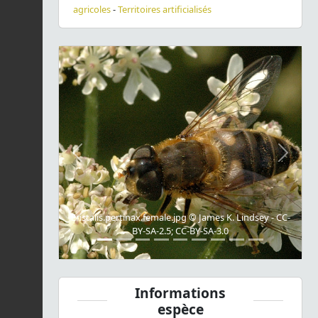
agricoles
-
Territoires artificialisés
Previous
Next
Eristalis.pertinax.female.jpg © James K. Lindsey - CC-
BY-SA-2.5; CC-BY-SA-3.0
Informations
espèce