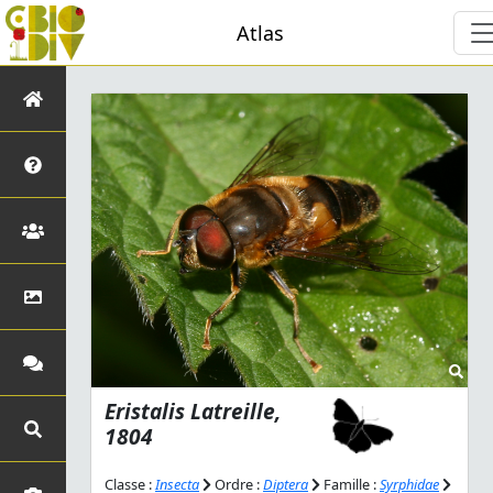
Atlas
Eristalis
Latreille,
1804
Classe :
Insecta
Ordre :
Diptera
Famille :
Syrphidae