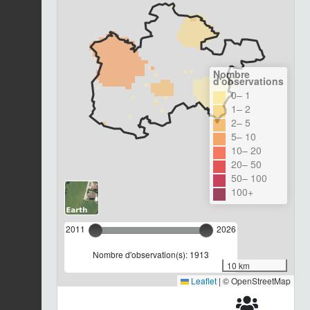
Nombre
d'observations
0– 1
1– 2
2– 5
5– 10
10– 20
20– 50
50– 100
100+
2011
2026
Nombre d'observation(s): 1913
10 km
Leaflet
|
© OpenStreetMap