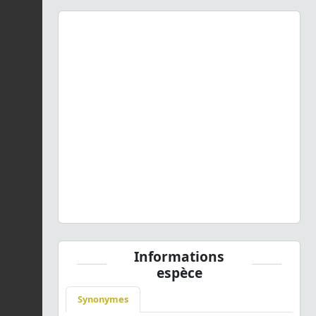
Previous
Next
Lilium bulbiferum
L., 1753 © P. Gourdain - CC BY-NC-SA
Informations
espèce
Synonymes