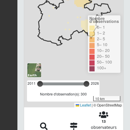
Nombre
d'observations
0– 1
1– 2
2– 5
5– 10
10– 20
20– 50
50– 100
100+
2011
2026
Nombre d'observation(s): 300
10 km
Leaflet
|
© OpenStreetMap
13
observateurs