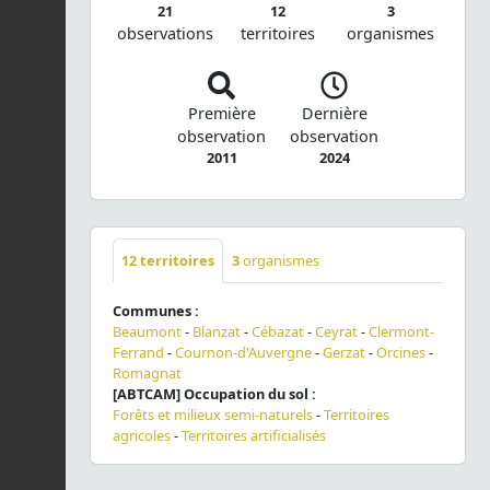
21
12
3
observations
territoires
organismes
Première
Dernière
observation
observation
2011
2024
12
territoires
3
organismes
Communes :
Beaumont
-
Blanzat
-
Cébazat
-
Ceyrat
-
Clermont-
Ferrand
-
Cournon-d'Auvergne
-
Gerzat
-
Orcines
-
Romagnat
[ABTCAM] Occupation du sol :
Forêts et milieux semi-naturels
-
Territoires
agricoles
-
Territoires artificialisés