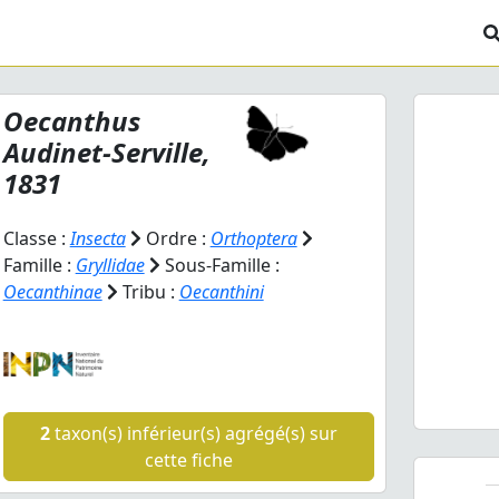
Oecanthus
Audinet-Serville,
1831
Classe :
Insecta
Ordre :
Orthoptera
Famille :
Gryllidae
Sous-Famille :
Prev
Oecanthinae
Tribu :
Oecanthini
Oecanthu
2
taxon(s) inférieur(s) agrégé(s) sur
cette fiche