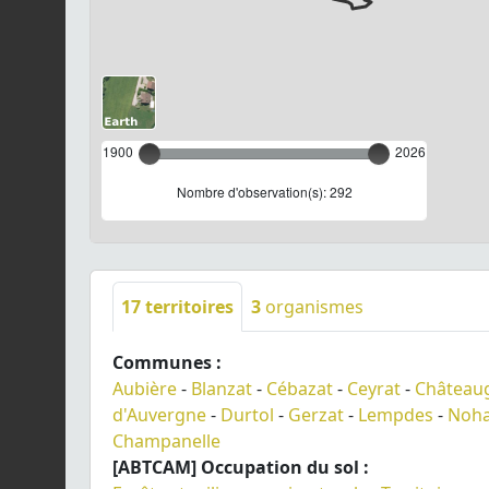
1900
2026
Nombre d'observation(s): 292
17
territoires
3
organismes
Communes :
Aubière
-
Blanzat
-
Cébazat
-
Ceyrat
-
Château
d'Auvergne
-
Durtol
-
Gerzat
-
Lempdes
-
Noha
Champanelle
[ABTCAM] Occupation du sol :