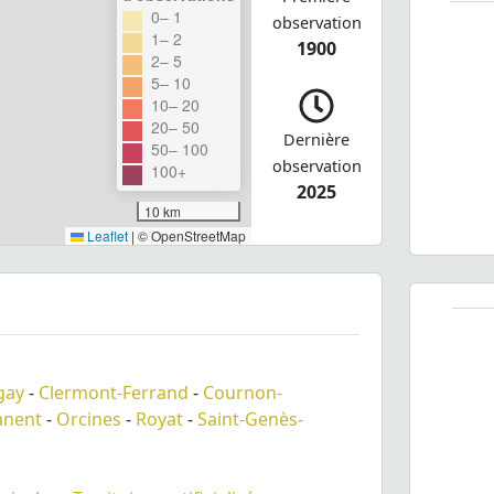
0– 1
observation
1– 2
1900
2– 5
5– 10
10– 20
20– 50
Dernière
50– 100
observation
100+
2025
10 km
Leaflet
|
© OpenStreetMap
gay
-
Clermont-Ferrand
-
Cournon-
nent
-
Orcines
-
Royat
-
Saint-Genès-