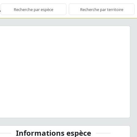
ious
Next
s pellucens pellucens
(Scopoli, 1763) © S. Wroza - CC BY-
NC-SA
Informations espèce