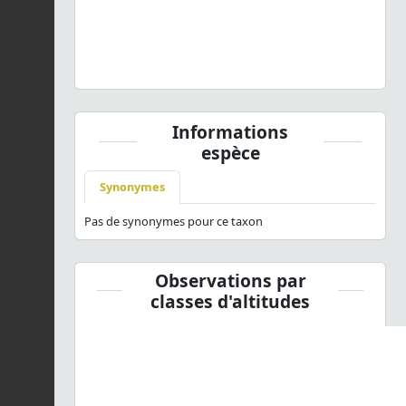
Omophlus lepturoides
(Fabricius, 1787) © J. Touroult -
CC BY-NC-SA
Informations
espèce
Synonymes
Pas de synonymes pour ce taxon
Observations par
classes d'altitudes