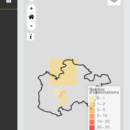
+
-
Nombre
d'observations
0– 1
1– 2
2– 5
5– 10
10– 20
20– 50