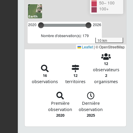
50– 100
100+
2020
2026
Nombre d'observation(s): 179
10 km
Leaflet
|
© OpenStreetMap
12
observateurs
16
12
2
observations
territoires
organismes
Première
Dernière
observation
observation
2020
2025