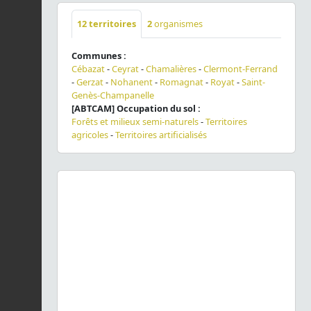
12
territoires
2
organismes
Communes :
Cébazat
-
Ceyrat
-
Chamalières
-
Clermont-Ferrand
-
Gerzat
-
Nohanent
-
Romagnat
-
Royat
-
Saint-
Genès-Champanelle
[ABTCAM] Occupation du sol :
Forêts et milieux semi-naturels
-
Territoires
agricoles
-
Territoires artificialisés
Previous
Next