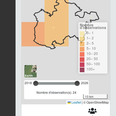
Nombre
d'observations
0– 1
1– 2
2– 5
5– 10
10– 20
20– 50
50– 100
100+
2018
2026
Nombre d'observation(s): 24
10 km
Leaflet
|
© OpenStreetMap