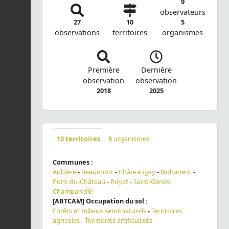
9
observateurs
27
10
5
observations
territoires
organismes
Première
Dernière
observation
observation
2018
2025
10
territoires
5
organismes
Communes :
Aubière
-
Beaumont
-
Châteaugay
-
Nohanent
-
Pont-du-Château
-
Royat
-
Saint-Genès-
Champanelle
[ABTCAM] Occupation du sol :
Forêts et milieux semi-naturels
-
Territoires
agricoles
-
Territoires artificialisés