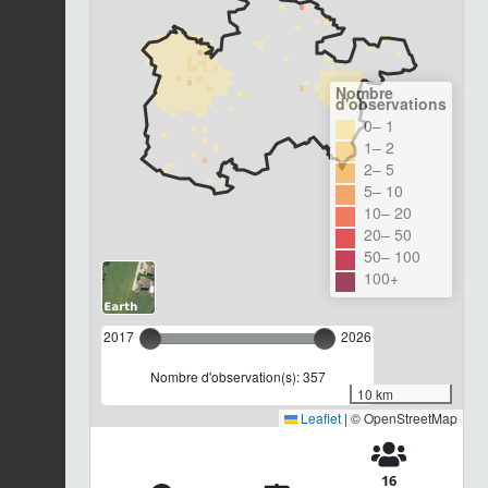
Nombre
d'observations
0– 1
1– 2
2– 5
5– 10
10– 20
20– 50
50– 100
100+
2017
2026
Nombre d'observation(s): 357
10 km
Leaflet
|
© OpenStreetMap
16