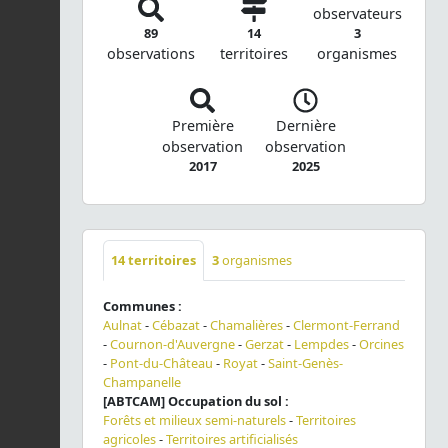
observateurs
89
14
3
observations
territoires
organismes
Première
Dernière
observation
observation
2017
2025
14
territoires
3
organismes
Communes :
Aulnat
-
Cébazat
-
Chamalières
-
Clermont-Ferrand
-
Cournon-d'Auvergne
-
Gerzat
-
Lempdes
-
Orcines
-
Pont-du-Château
-
Royat
-
Saint-Genès-
Champanelle
[ABTCAM] Occupation du sol :
Forêts et milieux semi-naturels
-
Territoires
agricoles
-
Territoires artificialisés