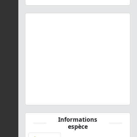
Previous
Next
Rhagonycha chlorotica
(Gené, 1839) © J. Touroult - CC
BY-NC-SA
Informations
espèce