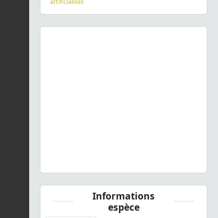
artificialisés
Previous
Next
Stenomax aeneus aeneus
(Scopoli, 1763) © J. Touroult -
CC BY-NC-SA
Informations
espèce