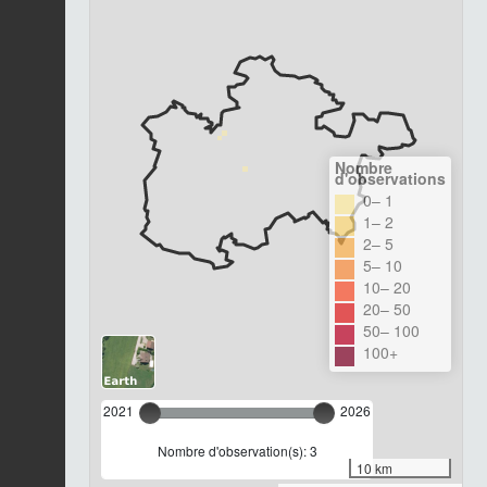
Nombre
d'observations
0– 1
1– 2
2– 5
5– 10
10– 20
20– 50
50– 100
100+
2021
2026
Nombre d'observation(s): 3
10 km