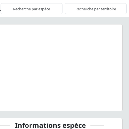
ious
Next
es octopunctatus
(Fabricius, 1787) © J. Touroult - CC BY-
NC-SA
Informations espèce