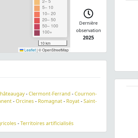
2– 5
5– 10
10– 20
20– 50
Dernière
50– 100
observation
100+
2025
10 km
Leaflet
|
© OpenStreetMap
hâteaugay
-
Clermont-Ferrand
-
Cournon-
nent
-
Orcines
-
Romagnat
-
Royat
-
Saint-
gricoles
-
Territoires artificialisés