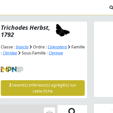
Trichodes
Herbst,
1792
Classe :
Insecta
Ordre :
Coleoptera
Famille
:
Cleridae
Sous-Famille :
Clerinae
Prev
Trichod
2
taxon(s) inférieur(s) agrégé(s) sur
cette fiche