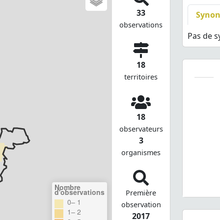
33
Syno
observations
Pas de 
18
territoires
18
observateurs
3
organismes
Nombre
d'observations
Première
0– 1
observation
1– 2
2017