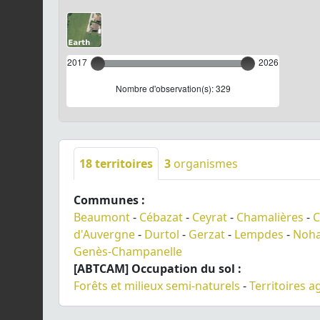
2017
2026
Nombre d'observation(s): 329
18
territoires
3
organismes
Communes :
Beaumont
-
Cébazat
-
Ceyrat
-
Chamalières
-
C
d'Auvergne
-
Durtol
-
Gerzat
-
Lempdes
-
Noha
Genès-Champanelle
[ABTCAM] Occupation du sol :
Forêts et milieux semi-naturels
-
Territoires a