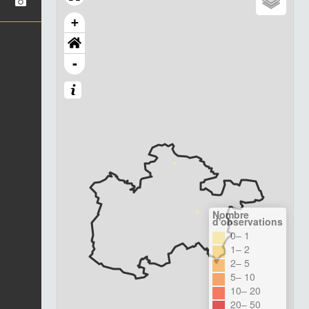
+
-
Nombre
d'observations
0– 1
1– 2
2– 5
5– 10
10– 20
20– 50