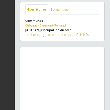
4
territoires
1
organisme
Communes :
Cébazat
-
Clermont-Ferrand
[ABTCAM] Occupation du sol :
Territoires agricoles
-
Territoires artificialisés
Previous
Next
Chondrula tridens tridens
(O.F. Müller, 1774) © L.