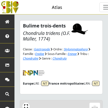
Atlas
Bulime trois-dents
Chondrula tridens
(O.F.
Müller, 1774)
Classe :
Gastropoda
Ordre :
Stylommatophora
Famille :
Enidae
Sous-Famille :
Eninae
Tribu :
Chondrulini
Genre :
Chondrula
Europe
LRE :
NT
France métropolitaine
LRN :
NT