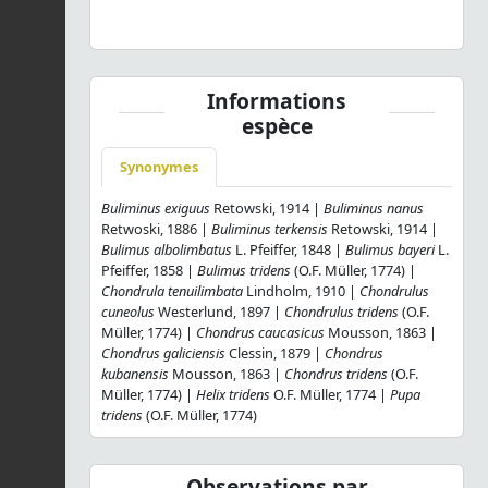
Léonard - CC BY-NC-SA
Informations
espèce
Synonymes
Buliminus exiguus
Retowski, 1914 |
Buliminus nanus
Retwoski, 1886 |
Buliminus terkensis
Retowski, 1914 |
Bulimus albolimbatus
L. Pfeiffer, 1848 |
Bulimus bayeri
L.
Pfeiffer, 1858 |
Bulimus tridens
(O.F. Müller, 1774) |
Chondrula tenuilimbata
Lindholm, 1910 |
Chondrulus
cuneolus
Westerlund, 1897 |
Chondrulus tridens
(O.F.
Müller, 1774) |
Chondrus caucasicus
Mousson, 1863 |
Chondrus galiciensis
Clessin, 1879 |
Chondrus
kubanensis
Mousson, 1863 |
Chondrus tridens
(O.F.
Müller, 1774) |
Helix tridens
O.F. Müller, 1774 |
Pupa
tridens
(O.F. Müller, 1774)
Observations par