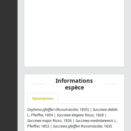
Previous
Next
Oxyloma elegans elegans
(Risso, 1826) © O. Gargominy -
CC BY-NC-SA
Informations
espèce
Synonymes
Oxyloma pfeifferi
(Rossmässler, 1835) |
Succinea debilis
L. Pfeiffer, 1859 |
Succinea elegans
Risso, 1826 |
Succinea major
Risso, 1826 |
Succinea mediolanensis
L.
Pfeiffer, 1853 |
Succinea pfeifferi
Rossmässler, 1835