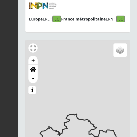
Europe
LRE :
LC
France métropolitaine
LRN :
LC
+
-