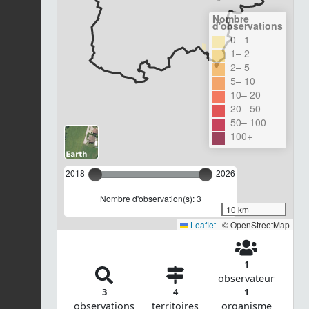
Nombre
d'observations
0– 1
1– 2
2– 5
5– 10
10– 20
20– 50
50– 100
100+
2018
2026
Nombre d'observation(s): 3
10 km
Leaflet
|
© OpenStreetMap
1
observateur
3
4
1
observations
territoires
organisme