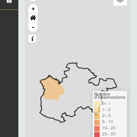
+
-
Nombre
d'observations
0– 1
1– 2
2– 5
5– 10
10– 20
20– 50