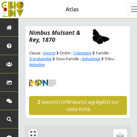
Atlas
Nimbus
Mulsant &
Rey, 1870
Classe :
Insecta
Ordre :
Coleoptera
Famille :
Scarabaeidae
Sous-Famille :
Aphodiinae
Tribu :
Aphodiini
2
taxon(s) inférieur(s) agrégé(s) sur
cette fiche