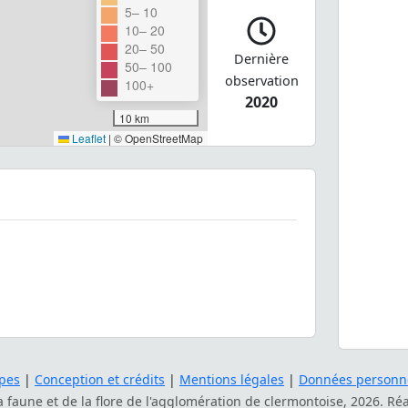
5– 10
10– 20
20– 50
Dernière
50– 100
observation
100+
2020
10 km
Leaflet
|
© OpenStreetMap
pes
|
Conception et crédits
|
Mentions légales
|
Données personne
la faune et de la flore de l'agglomération de clermontoise, 2026. Ré