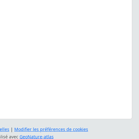
lles
|
Modifier les préférences de cookies
alisé avec
GeoNature-atlas