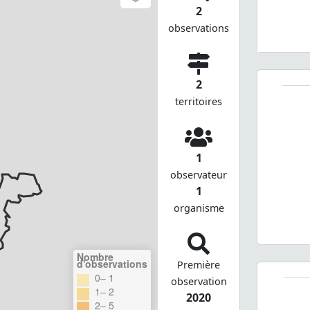
2
observations
2
territoires
1
observateur
1
organisme
Nombre
d'observations
Première
0– 1
observation
1– 2
2020
2– 5