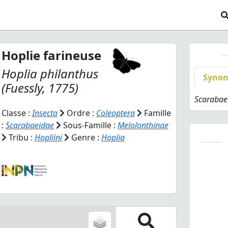
Hoplie farineuse
Hoplia philanthus
Syno
(Fuessly, 1775)
Scarabae
Classe :
Insecta
Ordre :
Coleoptera
Famille
:
Scarabaeidae
Sous-Famille :
Melolonthinae
Tribu :
Hopliini
Genre :
Hoplia