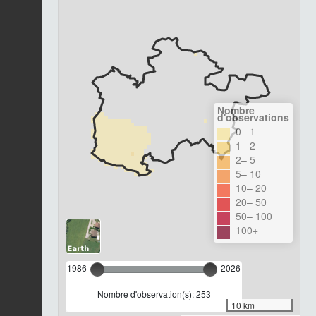
Nombre
d'observations
0– 1
1– 2
2– 5
5– 10
10– 20
20– 50
50– 100
100+
1986
2026
Nombre d'observation(s): 253
10 km