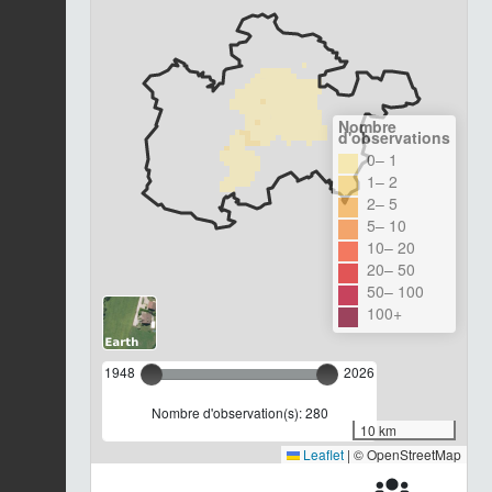
Nombre
d'observations
0– 1
1– 2
2– 5
5– 10
10– 20
20– 50
50– 100
100+
1948
2026
Nombre d'observation(s): 280
10 km
Leaflet
|
© OpenStreetMap