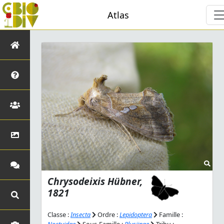
Atlas
Chrysodeixis
Hübner,
1821
Classe :
Insecta
Ordre :
Lepidoptera
Famille :
Noctuidae
Sous-Famille :
Plusiinae
Tribu :