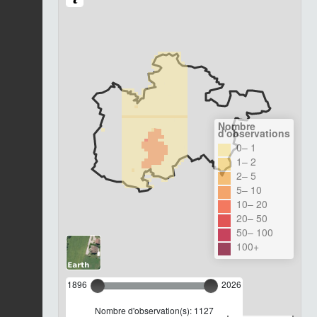
Nombre
d'observations
0– 1
1– 2
2– 5
5– 10
10– 20
20– 50
50– 100
100+
1896
2026
Nombre d'observation(s): 1127