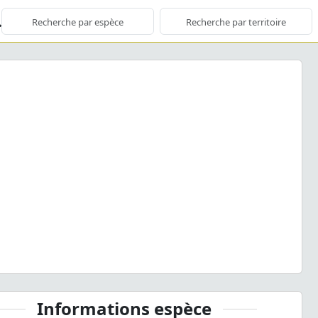
ious
Next
ron meriaeforme
(Boisduval, 1840) © J. Touroult - CC BY-
NC-SA
Informations espèce