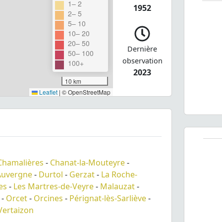
1– 2
1952
2– 5
5– 10
10– 20
20– 50
Dernière
50– 100
observation
100+
2023
10 km
Leaflet
|
© OpenStreetMap
Chamalières
-
Chanat-la-Mouteyre
-
Auvergne
-
Durtol
-
Gerzat
-
La Roche-
es
-
Les Martres-de-Veyre
-
Malauzat
-
-
Orcet
-
Orcines
-
Pérignat-lès-Sarliève
-
Vertaizon