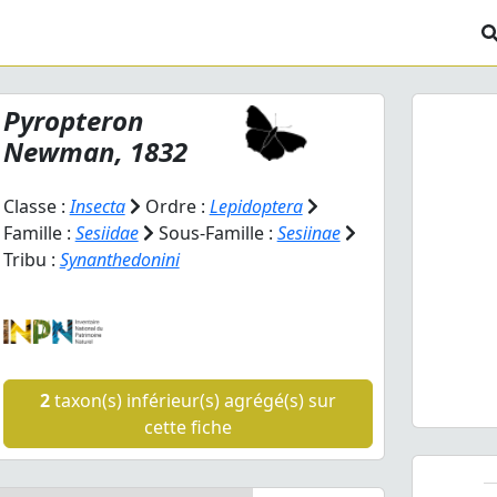
Pyropteron
Newman, 1832
Classe :
Insecta
Ordre :
Lepidoptera
Famille :
Sesiidae
Sous-Famille :
Sesiinae
Tribu :
Synanthedonini
Prev
Pyropte
2
taxon(s) inférieur(s) agrégé(s) sur
cette fiche