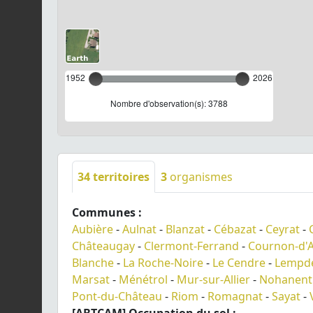
1952
2026
Nombre d'observation(s): 3788
34
territoires
3
organismes
Communes :
Aubière
-
Aulnat
-
Blanzat
-
Cébazat
-
Ceyrat
-
Châteaugay
-
Clermont-Ferrand
-
Cournon-d'
Blanche
-
La Roche-Noire
-
Le Cendre
-
Lempd
Marsat
-
Ménétrol
-
Mur-sur-Allier
-
Nohanent
Pont-du-Château
-
Riom
-
Romagnat
-
Sayat
-
[ABTCAM] Occupation du sol :