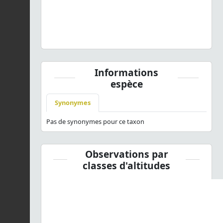
Choristoneura hebenstreitella
(O.F. Müller, 1764) © P.
Chatard - CC BY-NC-SA
Informations
espèce
Synonymes
Pas de synonymes pour ce taxon
Observations par
classes d'altitudes