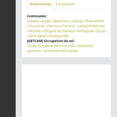
16
territoires
1
organisme
Communes :
Aubière
-
Aydat
-
Beaumont
-
Ceyrat
-
Chamalières
-
Chanonat
-
Clermont-Ferrand
-
La Roche-Blanche
-
Orcines
-
Pérignat-lès-Sarliève
-
Romagnat
-
Royat
-
Saint-Genès-Champanelle
[ABTCAM] Occupation du sol :
Forêts et milieux semi-naturels
-
Territoires
agricoles
-
Territoires artificialisés
Previous
Next