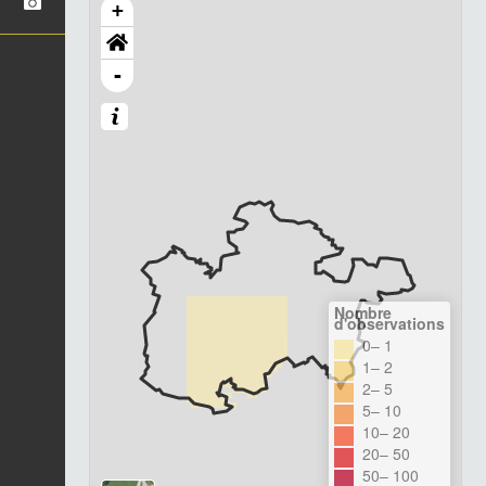
+
-
Nombre
d'observations
0– 1
1– 2
2– 5
5– 10
10– 20
20– 50
50– 100