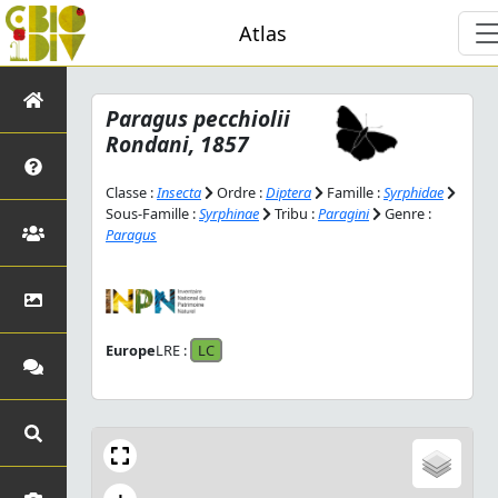
Atlas
Paragus pecchiolii
Rondani, 1857
Classe :
Insecta
Ordre :
Diptera
Famille :
Syrphidae
Sous-Famille :
Syrphinae
Tribu :
Paragini
Genre :
Paragus
Europe
LRE :
LC