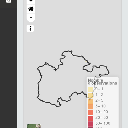
+
-
Nombre
d'observations
0– 1
1– 2
2– 5
5– 10
10– 20
20– 50
50– 100