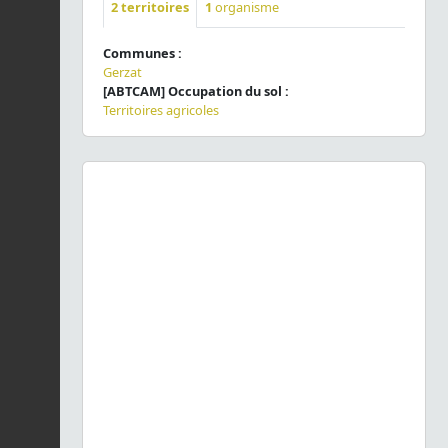
2
territoires
1
organisme
Communes :
Gerzat
[ABTCAM] Occupation du sol :
Territoires agricoles
Previous
Next
Paragus pecchiolii
Rondani, 1857 © C. Quintin - CC BY-
NC-SA