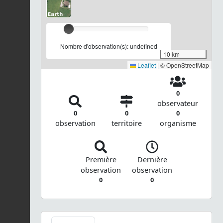
Nombre d'observation(s): undefined
10 km
Leaflet
|
© OpenStreetMap
0
observateur
0
0
0
observation
territoire
organisme
Première
Dernière
observation
observation
0
0