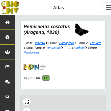
Atlas
Hemicoelus costatus
(Aragona, 1830)
Classe :
Insecta
Ordre :
Coleoptera
Famille :
Ptinidae
Sous-Famille :
Anobiinae
Tribu :
Anobiini
Genre :
Hemicoelus
Région
LRR :
LC