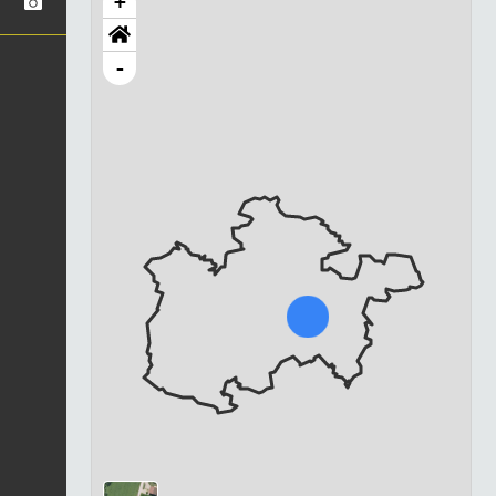
+
-
Chargement...