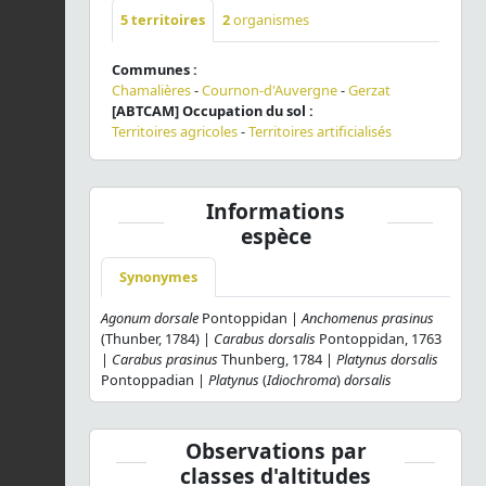
5
territoires
2
organismes
Communes :
Chamalières
-
Cournon-d'Auvergne
-
Gerzat
[ABTCAM] Occupation du sol :
Territoires agricoles
-
Territoires artificialisés
Informations
espèce
Synonymes
Agonum dorsale
Pontoppidan |
Anchomenus prasinus
(Thunber, 1784) |
Carabus dorsalis
Pontoppidan, 1763
|
Carabus prasinus
Thunberg, 1784 |
Platynus dorsalis
Pontoppadian |
Platynus
(
Idiochroma
)
dorsalis
Observations par
classes d'altitudes