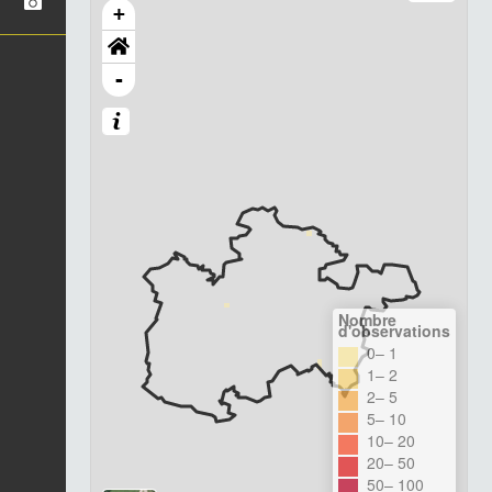
+
-
Nombre
d'observations
0– 1
1– 2
2– 5
5– 10
10– 20
20– 50
50– 100