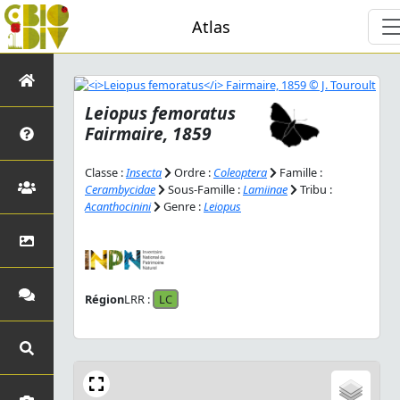
Atlas
Leiopus femoratus
Fairmaire, 1859
Classe :
Insecta
Ordre :
Coleoptera
Famille :
Cerambycidae
Sous-Famille :
Lamiinae
Tribu :
Acanthocinini
Genre :
Leiopus
Région
LRR :
LC