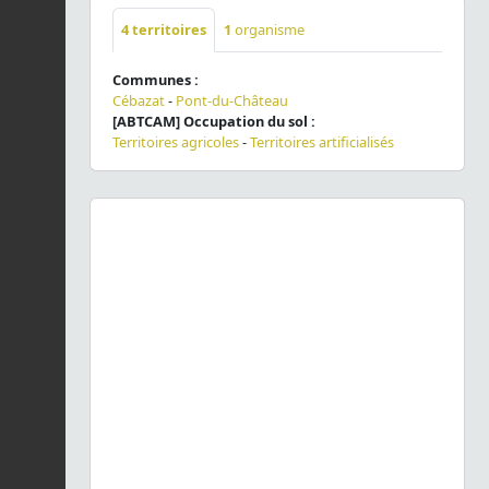
4
territoires
1
organisme
Communes :
Cébazat
-
Pont-du-Château
[ABTCAM] Occupation du sol :
Territoires agricoles
-
Territoires artificialisés
Previous
Next
Leiopus femoratus
Fairmaire, 1859 © J. Touroult - CC BY-
NC-SA