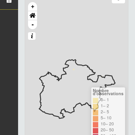
+
-
Nombre
d'observations
0– 1
1– 2
2– 5
5– 10
10– 20
20– 50