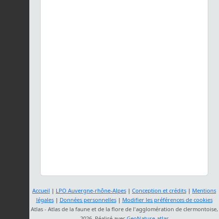
Accueil
|
LPO Auvergne-rhône-Alpes
|
Conception et crédits
|
Mentions
légales
|
Données personnelles
|
Modifier les préférences de cookies
Atlas - Atlas de la faune et de la flore de l'agglomération de clermontoise,
2026. Réalisé avec
GeoNature-atlas