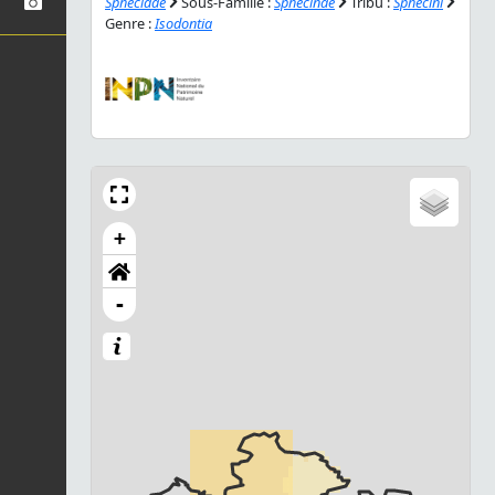
Sphecidae
Sous-Famille :
Sphecinae
Tribu :
Sphecini
Genre :
Isodontia
+
-