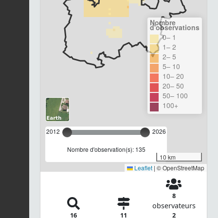
Nombre
d'observations
0– 1
1– 2
2– 5
5– 10
10– 20
20– 50
50– 100
100+
2012
2026
Nombre d'observation(s): 135
10 km
Leaflet
|
© OpenStreetMap
8
observateurs
16
11
2