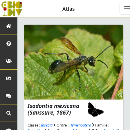
Atlas
Isodontia mexicana
(Saussure, 1867)
Classe :
Insecta
Ordre :
Hymenoptera
Famille :