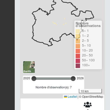
Nombre
d'observations
0– 1
1– 2
2– 5
5– 10
10– 20
20– 50
50– 100
100+
2020
2026
Nombre d'observation(s): 7
10 km
Leaflet
|
© OpenStreetMap