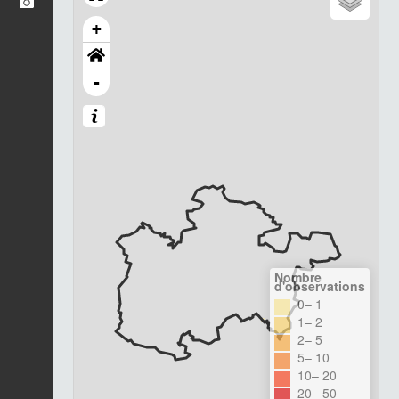
+
-
Nombre
d'observations
0– 1
1– 2
2– 5
5– 10
10– 20
20– 50