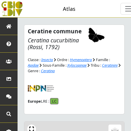
Atlas
Ceratine commune
Ceratina cucurbitina
(Rossi, 1792)
Classe :
Insecta
Ordre :
Hymenoptera
Famille :
Apidae
Sous-Famille :
Xylocopinae
Tribu :
Ceratinini
Genre :
Ceratina
Europe
LRE :
LC