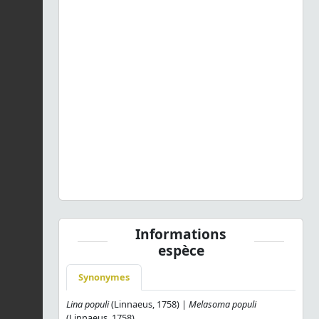
Previous
Next
Chrysomela populi populi
Linnaeus, 1758 © J. Touroult -
CC BY-NC-SA
Informations
espèce
Synonymes
Lina populi
(Linnaeus, 1758) |
Melasoma populi
(Linnaeus, 1758)