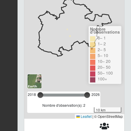
Nombre
d'observations
0– 1
1– 2
2– 5
5– 10
10– 20
20– 50
50– 100
100+
2018
2026
Nombre d'observation(s): 2
10 km
Leaflet
|
© OpenStreetMap