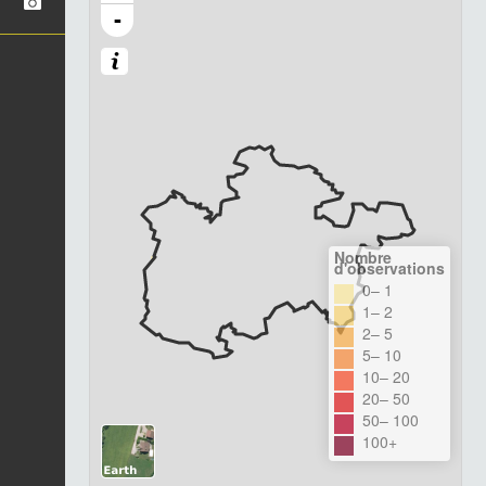
-
Nombre
d'observations
0– 1
1– 2
2– 5
5– 10
10– 20
20– 50
50– 100
100+